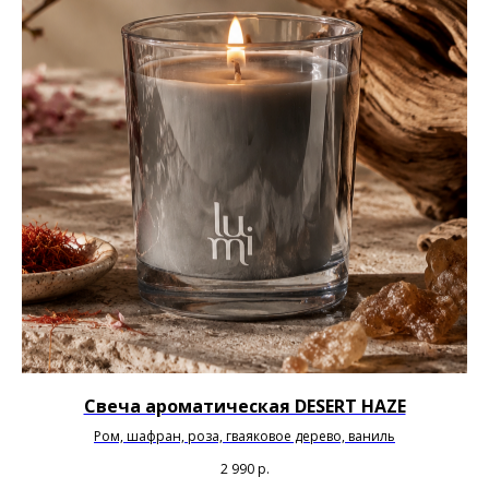
Свеча ароматическая DESERT HAZE
Ром, шафран, роза, гваяковое дерево, ваниль
2 990
р.